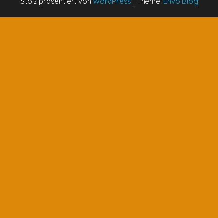
Stolz präsentiert von
WordPress
|
Theme:
Envo Blog