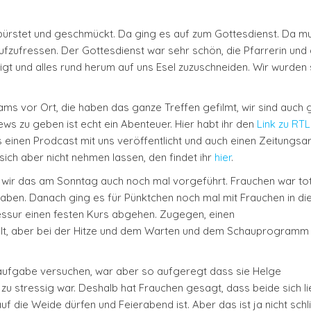
ürstet und geschmückt. Da ging es auf zum Gottesdienst. Da m
ufzufressen. Der Gottesdienst war sehr schön, die Pfarrerin und
t und alles rund herum auf uns Esel zuzuschneiden. Wir wurden
eams vor Ort, die haben das ganze Treffen gefilmt, wir sind auch 
ws zu geben ist echt ein Abenteuer. Hier habt ihr den
Link zu RT
s einen Prodcast mit uns veröffentlicht und auch einen Zeitungsar
 sich aber nicht nehmen lassen, den findet ihr
hier
.
ir das am Sonntag auch noch mal vorgeführt. Frauchen war tota
t haben. Danach ging es für Pünktchen noch mal mit Frauchen in di
ssur einen festen Kurs abgehen. Zugegen, einen
ellt, aber bei der Hitze und dem Warten und dem Schauprogramm
hraufgabe versuchen, war aber so aufgeregt dass sie Helge
zu stressig war. Deshalb hat Frauchen gesagt, dass beide sich l
uf die Weide dürfen und Feierabend ist. Aber das ist ja nicht schl