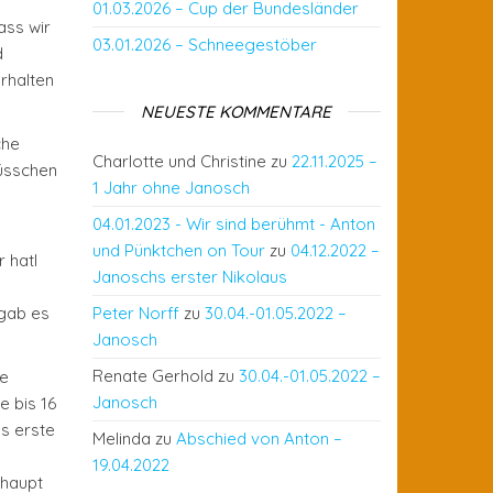
01.03.2026 – Cup der Bundesländer
ass wir
03.01.2026 – Schneegestöber
d
rhalten
NEUESTE KOMMENTARE
che
Charlotte und Christine
zu
22.11.2025 –
Küsschen
1 Jahr ohne Janosch
04.01.2023 - Wir sind berühmt - Anton
und Pünktchen on Tour
zu
04.12.2022 –
 hatl
Janoschs erster Nikolaus
 gab es
Peter Norff
zu
30.04.-01.05.2022 –
Janosch
Renate Gerhold
zu
30.04.-01.05.2022 –
te
Janosch
e bis 16
as erste
Melinda
zu
Abschied von Anton –
19.04.2022
rhaupt