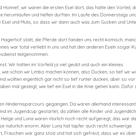
Honnef, wir waren die ersten Esel dort, das hatte den Vorteil, d
de herumlaufen und helfen durften. Im Laufe des Donnerstags un
 Esel und Mulis, so dass wir dann auch was zum Gucken und Unte
 Hagerhof statt, die Pferde dort fanden uns recht komisch, man
nes war total verliebt in uns und hat den anderen Eseln sogar 
sdienst teilgenommen.
t. Wir hatten im Vorfeld ja viel geübt und auch ein kleines
wie schön wir Limbo machen können, also Ducken, so tief wir wir
 wollten eigentlich gar nicht so tief runter ducken, aber so vor
aben mal gezeigt, wie tief ein Esel in die Knie gehen kann. Dafür
 den Hindernisparcours gegangen. Da waren allerhand interessan
nd im Jugendcup gestartet, da zählen alle Kinder und Jugendlich
ol. Helge und Luna waren ntürlich noch recht aufgeregt, das war d
sse natürlich enorm. Aber Luna hat tapfer auch recht schwierige
, Frauchen war ganz stolz und hat sich gefreut, dass wir es übe