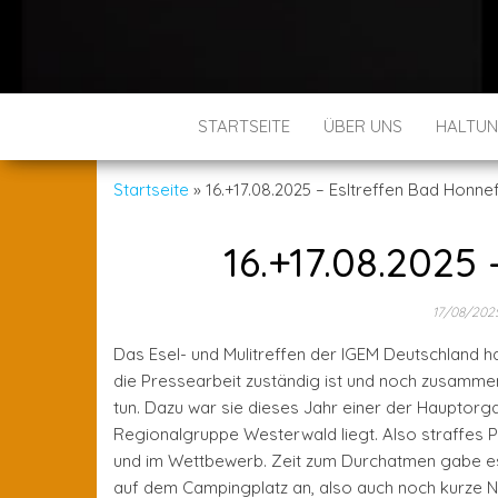
STARTSEITE
ÜBER UNS
HALTU
Startseite
»
16.+17.08.2025 – Esltreffen Bad Honne
16.+17.08.2025
17/08/202
Das Esel- und Mulitreffen der IGEM Deutschland h
die Pressearbeit zuständig ist und noch zusammen m
tun. Dazu war sie dieses Jahr einer der Hauptorg
Regionalgruppe Westerwald liegt. Also straffe
und im Wettbewerb. Zeit zum Durchatmen gabe es 
auf dem Campingplatz an, also auch noch kurze N