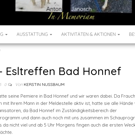
NG
AUSSTATTUNG
AKTIVITÄTEN & AKTIONEN
BE
f
 – Esltreffen Bad Honnef
Von
KERSTIN NUSSBAUM
5
0
atte seine Pemiere in Bad Honnef und wir waren dabei. Da Frauch
it Ihrem Mann in der Meldestelle aktiv ist, hatte sie alle Hände v
anisatoren, da Bad Honnef im Zuständigkeitsbereich der
s Programm und dann auch noch mit uns zusammen im Schaupro
da nicht viel und ab 5 Uhr Morgens fingen auch die ersten Wec
ächte.