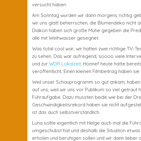
versucht haben.
Am Sonntag wurden wir dann morgens richtig geb
wir uns glatt beherrschen, die Blumendeko nicht a
Diakon haben sich große Mühe gegeben die Predig
alle mit Weihwasser gesegnet.
Was total cool war, wir hatten zwei richtige TV-T
zu sehen. Das war aufregend, soooo viele Intervie
und zur
WDR Lokalzeit
. Honnef heute hatte bereit
veröffentlicht. Einen kleinen Filmbeitrag haben sie
Weil unser Schauprogramm so gut ankam, haben w
auf uns, weil wir uns vor Publikum so viel getrau
Führaufgabe. Dazu mussten beide wie bei der Dre
Geschwindigkeitsrekord haben sie nicht aufgest
ist das auch selbstverständlich.
Luna sollte eigentlich mit Helge auch mal die Fü
umgeschubst hat und deshalb die Situation etwas 
erholen und beruhigen sollen und wir dann lieber a