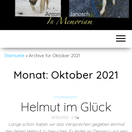
Startseite
»
Archive für Oktober 2021
Monat:
Oktober 2021
Uncategorized
Helmut im Glück
31/10/2021
0
Lange schon haben wir das Versprechen gegeben einmal
den lieben Helmut zu besuchen. Er leidet an Demenz und sein