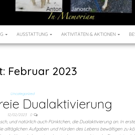
NG
AUSSTATTUNG
AKTIVITÄTEN & AKTIONEN
BE
t:
Februar 2023
Uncategorized
Freie Dualaktivierung
12/02/2023
0
h, und natürlich auch Pünktchen, die Dualaktivierung an. In erste
 die alltäglichen Aufgaben und Hürden des Lebens bewältigen zu k