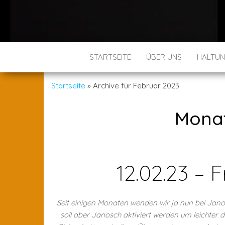
STARTSEITE
ÜBER UNS
HALTU
Startseite
»
Archive für Februar 2023
Mona
12.02.23 – 
Seit einigen Monaten wenden wir ja nun bei Janosc
soll aber Janosch aktiviert werden um leichter