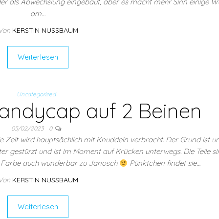
der als Abwechslung eingebaut, aber es macht mehr Sinn einige 
am…
Von
KERSTIN NUSSBAUM
Weiterlesen
Uncategorized
Handycap auf 2 Beinen
05/02/2023
0
e Zeit wird hauptsächlich mit Knuddeln verbracht. Der Grund ist u
nter gestürzt und ist im Moment auf Krücken unterwegs. Die Teile si
d Farbe auch wunderbar zu Janosch
Pünktchen findet sie…
Von
KERSTIN NUSSBAUM
Weiterlesen