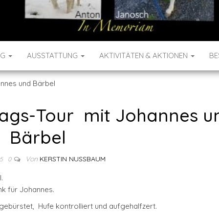
NG
AUSSTATTUNG
AKTIVITÄTEN & AKTIONEN
BE
annes und Bärbel
stags-Tour mit Johannes u
Bärbel
Von
KERSTIN NUSSBAUM
25
0
.
nk für Johannes.
gebürstet, Hufe kontrolliert und aufgehalfzert.