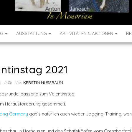
NG
AUSSTATTUNG
AKTIVITÄTEN & AKTIONEN
BE
ntinstag 2021
Von
KERSTIN NUSSBAUM
1
0
agsrunde, passend zum Valentinstag.
60km Herausforderung gesammelt.
acing Germany
gab’s natürlich auch wieder Jogging-Training, we
enbeschau in Horhausen und den Schafsköpfen vom Grenzbachtal.