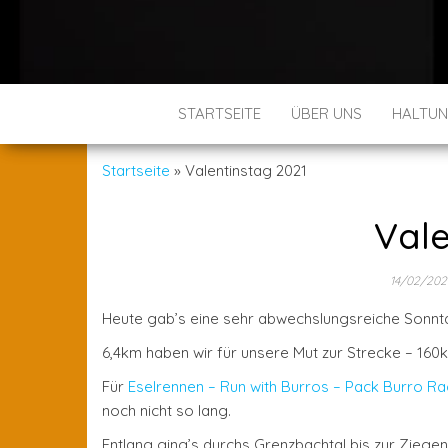
STARTSEITE
ÜBER UNS
HALTU
Startseite
»
Valentinstag 2021
Vale
14/02/202
Heute gab’s eine sehr abwechslungsreiche Sonnt
6,4km haben wir für unsere Mut zur Strecke – 1
Für
Eselrennen – Run with Burros – Pack Burro R
noch nicht so lang.
Entlang ging’s durchs Grenzbachtal bis zur Zieg